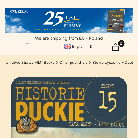
We are shipping from EU - Poland
Products in
Cart
English
£
dawnictwo Stratus MMPBooks
Other publishers
Stowarzyszenie MDLot