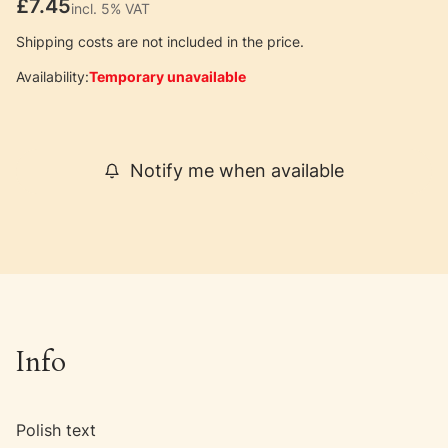
Price
£7.45
incl. 5% VAT
incl.
5%
VAT
Shipping costs are not included in the price.
Availability:
Temporary unavailable
Notify me when available
Info
Polish text