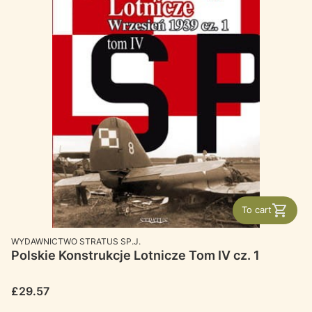
To cart
MANUFACTURER
WYDAWNICTWO STRATUS SP.J.
Polskie Konstrukcje Lotnicze Tom IV cz. 1
Price
£29.57