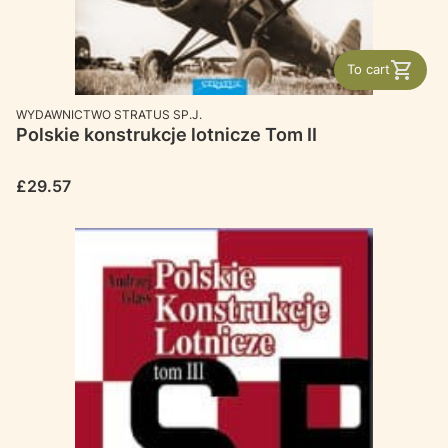
To cart
MANUFACTURER
WYDAWNICTWO STRATUS SP.J.
Polskie konstrukcje lotnicze Tom II
Price
£29.57