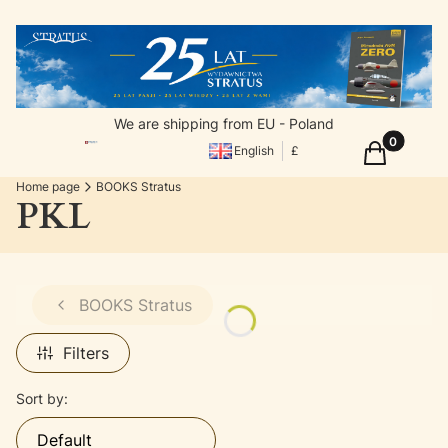
We are shipping from EU - Poland
Products in
Cart
English
£
Home page
BOOKS Stratus
PKL
BOOKS Stratus
Filters
List of products
Sort by:
Default