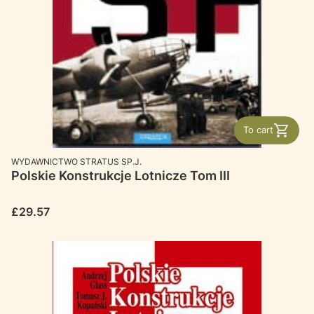
To cart
MANUFACTURER
WYDAWNICTWO STRATUS SP.J.
Polskie Konstrukcje Lotnicze Tom III
Price
£29.57