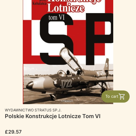
To cart
MANUFACTURER
WYDAWNICTWO STRATUS SP.J.
Polskie Konstrukcje Lotnicze Tom VI
Price
£29.57