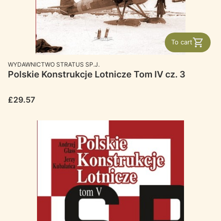
To cart
MANUFACTURER
WYDAWNICTWO STRATUS SP.J.
Polskie Konstrukcje Lotnicze Tom IV cz. 3
Price
£29.57