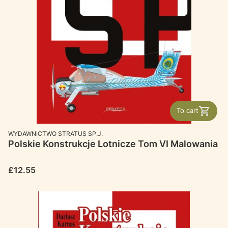
To cart
MANUFACTURER
WYDAWNICTWO STRATUS SP.J.
Polskie Konstrukcje Lotnicze Tom VI Malowania
Price
£12.55