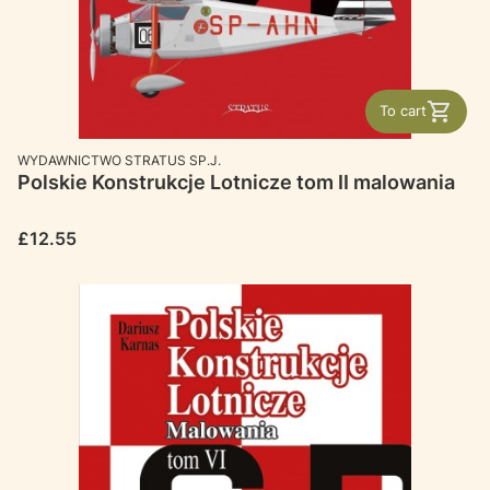
To cart
MANUFACTURER
WYDAWNICTWO STRATUS SP.J.
Polskie Konstrukcje Lotnicze tom II malowania
Price
£12.55