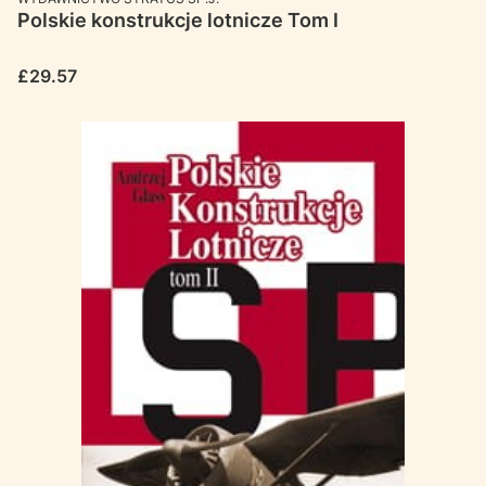
Polskie konstrukcje lotnicze Tom I
Price
£29.57