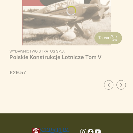
To cart
MANUFACTURER
WYDAWNICTWO STRATUS SP.J.
Polskie Konstrukcje Lotnicze Tom V
Price
£29.57