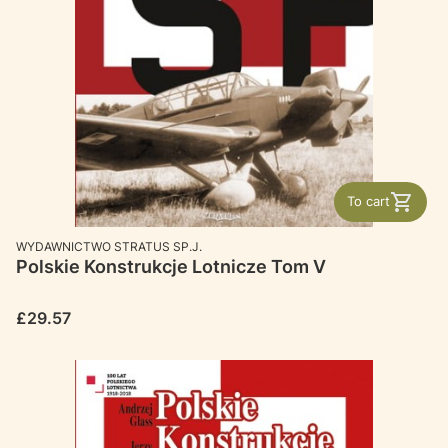
To cart
MANUFACTURER
WYDAWNICTWO STRATUS SP.J.
Polskie Konstrukcje Lotnicze Tom V
Price
£29.57