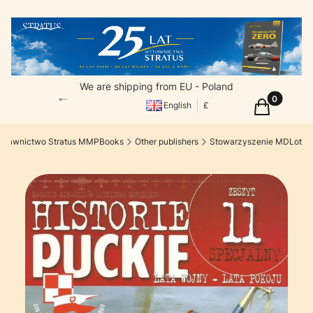
We are shipping from EU - Poland
Products in
Cart
English
£
dawnictwo Stratus MMPBooks
Other publishers
Stowarzyszenie MDLot