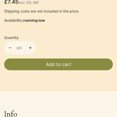
Price
£7.45
incl. 5% VAT
incl.
5%
VAT
Shipping costs are not included in the price.
Availability:
running low
Quantity
szt.
Add to cart
Info