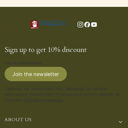
Sign up to get 10% discount
Your e-mail address
Join the newsletter
Zapisując się, akceptujesz nasz
Regulamin
(w zakresie
dotyczącym Newslettera). Przetwarzanie danych odbywa się
zgodnie z
Polityką prywatności
.
Footer menu
ABOUT US