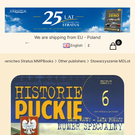
We are shipping from EU - Poland
Products in
Cart
English
£
dawnictwo Stratus MMPBooks
Other publishers
Stowarzyszenie MDLot