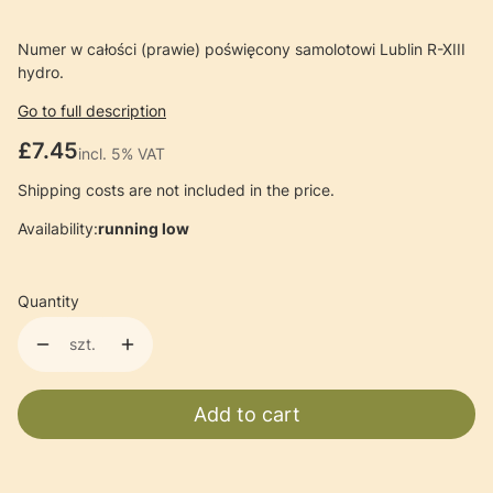
Numer w całości (prawie) poświęcony samolotowi Lublin R-XIII
hydro.
Go to full description
Price
£7.45
incl. 5% VAT
incl.
5%
VAT
Shipping costs are not included in the price.
Availability:
running low
Quantity
szt.
Add to cart