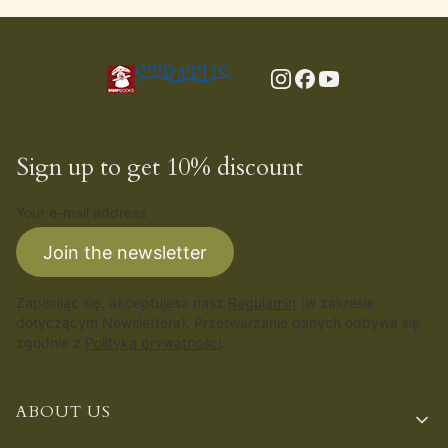
Sign up to get 10% discount
Your e-mail address
Join the newsletter
Zapisując się, akceptujesz nasz
Regulamin
(w zakresie
dotyczącym Newslettera). Przetwarzanie danych odbywa się
zgodnie z
Polityką prywatności
.
Footer menu
ABOUT US