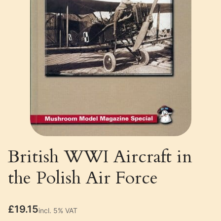
British WWI Aircraft in
the Polish Air Force
Price
£19.15
incl. 5% VAT
incl.
5%
VAT