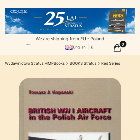
We are shipping from EU - Poland
Products in
Cart
English
£
Wydawnictwo Stratus MMPBooks
BOOKS Stratus
Red Series