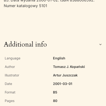
B5. Data wydania 2000-01-02. ISBN 8388006592.
Numer katalogowy 5101
Additional info
Language
English
Author
Tomasz J. Kopański
Illustrator
Artur Juszczak
Date
2001-03-01
Format
B5
Pages
80