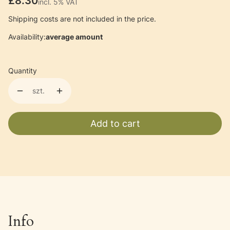
Price
£8.30
incl. 5% VAT
incl.
5%
VAT
Shipping costs are not included in the price.
Availability:
average amount
Quantity
szt.
Add to cart
Info