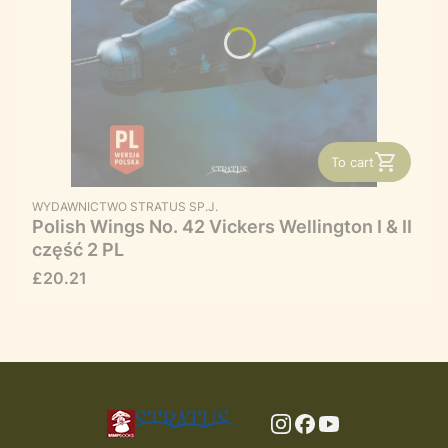
To cart
MANUFACTURER
WYDAWNICTWO STRATUS SP.J.
Polish Wings No. 42 Vickers Wellington I & II
część 2 PL
Price
£20.21