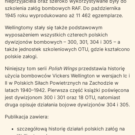
nieprzyjaciela oraz szeroko wykorzystywane były do
szkolenia załóg bombowych RAF. Do października
1945 roku wyprodukowano aż 11 462 egzemplarze.
Wellingtomy stały się także podstawowym
wyposażeniem wszystkich czterech polskich
dywizjonów bombowych – 300, 301, 304 i 305 – a
także jednostek szkoleniowych OTU, gdzie kształcono
polskie załogi.
Niniejszy tom serii
Polish Wings
przedstawia historię
użycia bombowców Vickers Wellington w wersjach Ic i
II w Polskich Siłach Powietrznych na Zachodzie w
latach 1940–1942. Pierwsza część książki poświęcona
jest dywizjonom 300 i 301 oraz 18 OTU, natomiast
druga opisuje działania bojowe dywizjonów 304 i 305.
Publikacja zawiera:
szczegółową historię działań polskich załóg na