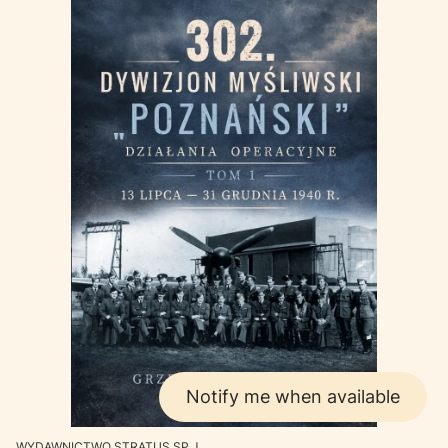
Notify me when available
MANUFACTURER
WYDAWNICTWO STRATUS SP.J.