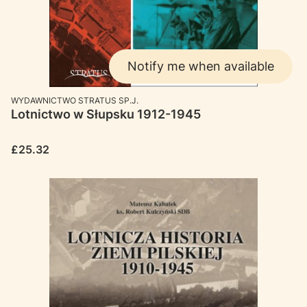
Notify me when available
MANUFACTURER
WYDAWNICTWO STRATUS SP.J.
Lotnictwo w Słupsku 1912-1945
Price
£25.32