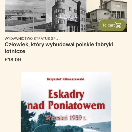
To cart
MANUFACTURER
WYDAWNICTWO STRATUS SP.J.
Człowiek, który wybudował polskie fabryki
lotnicze
Price
£18.09