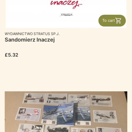
To cart
MANUFACTURER
WYDAWNICTWO STRATUS SP.J.
Sandomierz Inaczej
Price
£5.32