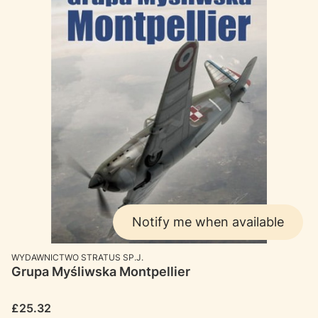
Notify me when available
MANUFACTURER
WYDAWNICTWO STRATUS SP.J.
Grupa Myśliwska Montpellier
Price
£25.32