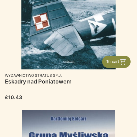
To cart
MANUFACTURER
WYDAWNICTWO STRATUS SP.J.
Eskadry nad Poniatowem
Price
£10.43