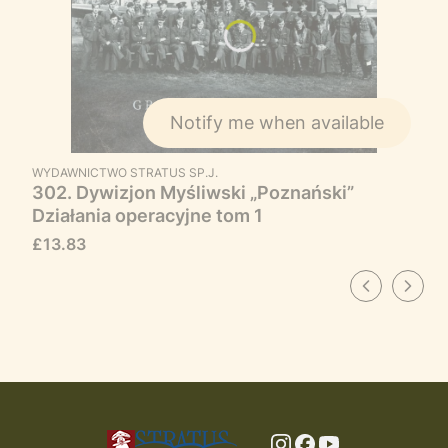
Notify me when available
MANUFACTURER
WYDAWNICTWO STRATUS SP.J.
302. Dywizjon Myśliwski „Poznański”
Działania operacyjne tom 1
Price
£13.83