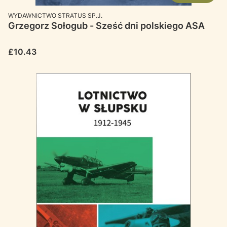
MANUFACTURER
WYDAWNICTWO STRATUS SP.J.
Grzegorz Sołogub - Sześć dni polskiego ASA
Price
£10.43