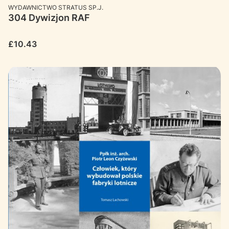
MANUFACTURER
WYDAWNICTWO STRATUS SP.J.
304 Dywizjon RAF
Price
£10.43