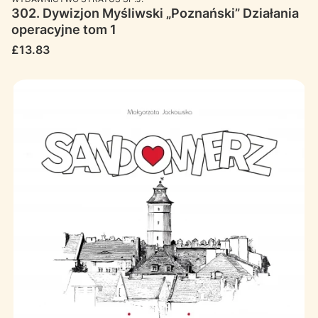
302. Dywizjon Myśliwski „Poznański” Działania
operacyjne tom 1
Price
£13.83