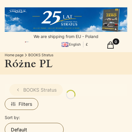
We are shipping from EU - Poland
Products in
Cart
English
£
Home page
BOOKS Stratus
Różne PL
BOOKS Stratus
Filters
List of products
Sort by:
Default